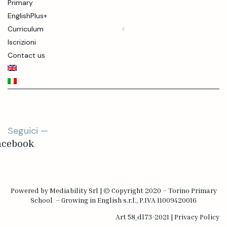
Primary
EnglishPlus+
Curriculum
Iscrizioni
Contact us
Seguici —
acebook
Powered by
Mediability Srl
|
©
Copyright 2020 – Torino Primary
School
– Growing in English s.r.l., P.IVA 11009420016
Art 58_dl73-2021
|
Privacy Policy