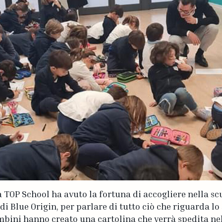
 TOP School ha avuto la fortuna di accogliere nella sc
i Blue Origin, per parlare di tutto ciò che riguarda lo 
ambini hanno creato una cartolina che verrà spedita ne