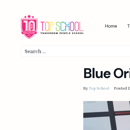
Home
T
Blue Or
By
Top School
Posted
D