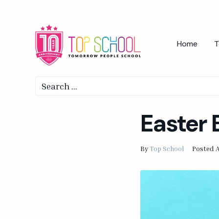
Home
T
Easter 
By
Top School
Posted
A