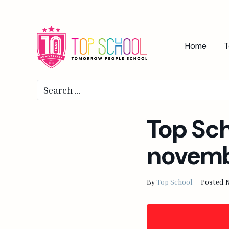
Home
T
Top Sch
novemb
By
Top School
Posted
N