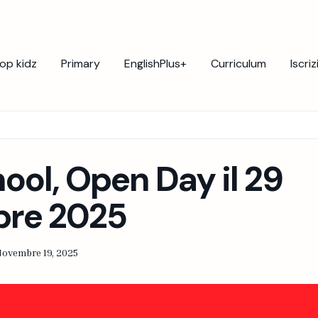
op kidz
Primary
EnglishPlus+
Curriculum
Iscriz
ool, Open Day il 29
re 2025
ovembre 19, 2025