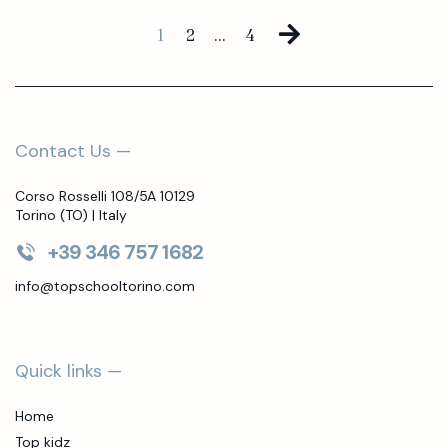
1
2
…
4
Contact Us —
Corso Rosselli 108/5A 10129
Torino (TO) | Italy
+39 346 757 1682
info@topschooltorino.com
Quick links —
Home
Top kidz