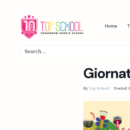
Home
T
Giornat
By
Top School
Posted
A