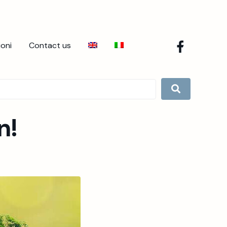
ioni
Contact us
n!