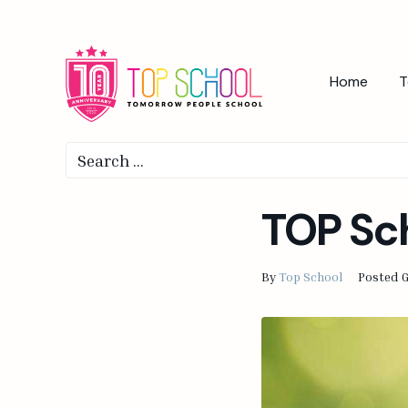
Home
T
TOP Sch
By
Top School
Posted
G