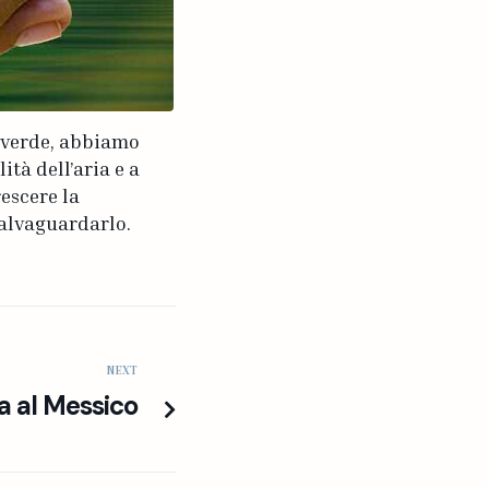
ù verde, abbiamo
tà dell’aria e a
escere la
salvaguardarlo.
NEXT
a al Messico